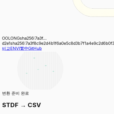
OOLONG
sha256:7a3f…
d2e1
sha256:7a3f8c9e2d4b1f6a0e5c8d3b7f1a4e9c2d6b0f
비교
EN
VI
繁中
GitHub
변환 준비 완료
STDF → CSV